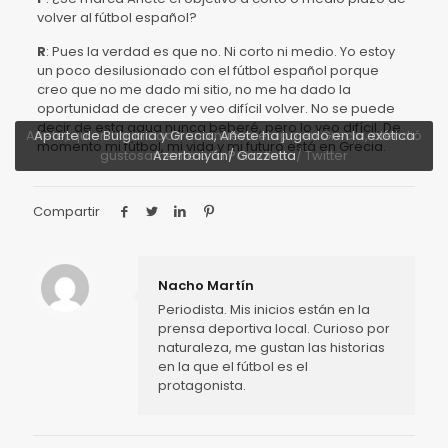
volver al fútbol español?
R
: Pues la verdad es que no. Ni corto ni medio. Yo estoy
un poco desilusionado con el fútbol español porque
creo que no me dado mi sitio, no me ha dado la
oportunidad de crecer y veo difícil volver. No se puede
decir de esta agua nunca beberé, pero lo veo difícil. De
Añete, quien ha iniciado una nueva etapa en Grecia, atendió
Aparte de Bulgaria y Grecia, Añete ha jugado en la exótica
momento mi fútbol, mi vida y mi futuro está en Grecia.
gustosamente a La Paradinha/ Twitter
Azerbaiyán/ Gazzetta
Compartir
Nacho Martín
Periodista. Mis inicios están en la
prensa deportiva local. Curioso por
naturaleza, me gustan las historias
en la que el fútbol es el
protagonista.