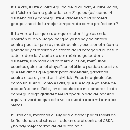
P
: De ahí, fuiste al otro equipo de la ciudad, el Niké Volos,
ahí fuiste máximo goleador con 21 goles (así como 14
asistencias) y conseguiste el ascenso a la primera
griega, ¿ha sido tu mejor temporada como profesional?
R
: La verdad es que sí, porque meter 21 goles en la
posición que yo juego, porque yo no soy delantero
centro puesto que soy mediapunta, y eso, ser el máximo
goleador y el máximo asistente de la categoría pues fue
todo redondo. Aparte de ser máximo goleador y
asistente, subimos a la primera división, metí unos
cuantos goles en el playoff, en el último partido decisivo,
que teníamos que ganar para ascender, ganamos
cuatro a cero y metí un ‘hat-trick’. Pues imagínate, fue
como un sueño. Tanto es así, que fue lo que yo soñé de
pequeñito en el Betis, en el equipo de mis amores, lo de
conseguir algo grande tuve la oportunidad de hacerlo
aquí y al verdad que esto ya se queda para mí para los
restos.
P
: Tras eso, marchas a Bulgaria al fichar por el Levski de
Sofía, donde debutas en todo un derbi contra el CSKA,
¿no hay mejor forma de debutar, no?