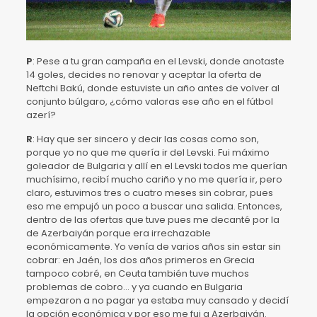
P
: Pese a tu gran campaña en el Levski, donde anotaste
14 goles, decides no renovar y aceptar la oferta de
Neftchi Bakú, donde estuviste un año antes de volver al
conjunto búlgaro, ¿cómo valoras ese año en el fútbol
azerí?
R
: Hay que ser sincero y decir las cosas como son,
porque yo no que me quería ir del Levski. Fui máximo
goleador de Bulgaria y allí en el Levski todos me querían
muchísimo, recibí mucho cariño y no me quería ir, pero
claro, estuvimos tres o cuatro meses sin cobrar, pues
eso me empujó un poco a buscar una salida. Entonces,
dentro de las ofertas que tuve pues me decanté por la
de Azerbaiyán porque era irrechazable
económicamente. Yo venía de varios años sin estar sin
cobrar: en Jaén, los dos años primeros en Grecia
tampoco cobré, en Ceuta también tuve muchos
problemas de cobro… y ya cuando en Bulgaria
empezaron a no pagar ya estaba muy cansado y decidí
la opción económica y por eso me fui a Azerbaiyán.