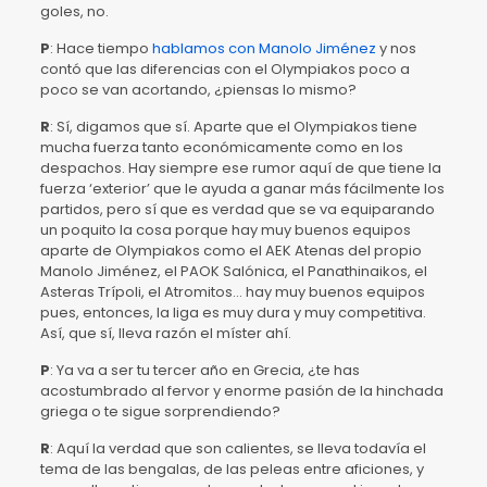
goles, no.
P
: Hace tiempo
hablamos con Manolo Jiménez
y nos
contó que las diferencias con el Olympiakos poco a
poco se van acortando, ¿piensas lo mismo?
R
: Sí, digamos que sí. Aparte que el Olympiakos tiene
mucha fuerza tanto económicamente como en los
despachos. Hay siempre ese rumor aquí de que tiene la
fuerza ‘exterior’ que le ayuda a ganar más fácilmente los
partidos, pero sí que es verdad que se va equiparando
un poquito la cosa porque hay muy buenos equipos
aparte de Olympiakos como el AEK Atenas del propio
Manolo Jiménez, el PAOK Salónica, el Panathinaikos, el
Asteras Trípoli, el Atromitos… hay muy buenos equipos
pues, entonces, la liga es muy dura y muy competitiva.
Así, que sí, lleva razón el míster ahí.
P
: Ya va a ser tu tercer año en Grecia, ¿te has
acostumbrado al fervor y enorme pasión de la hinchada
griega o te sigue sorprendiendo?
R
: Aquí la verdad que son calientes, se lleva todavía el
tema de las bengalas, de las peleas entre aficiones, y