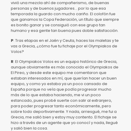
vivió una mezcla ahí de compañerismo, de buenas
personas y de buenos jugadores… por lo que esa
temporada la guardo con mucho cariño. El colofón fue
que ganamos la Copa Federación, un título que siempre
es bonito ganar y se consiguió con ese grupo tan
humano y esa gente tan buena pues doble satisfacción.
P
: Tras etapas en el Jaén y Ceuta, haces las maletas y te
vas a Grecia, ¿cómo fue tu fichaje por el Olympiakos de
Volos?
R
: El Olympiakos Volos es un equipo histórico de Grecia,
aunque obviamente es más conocido el Olympiakos de
El Pireo, y desde este equipo me comentaron que
estaban interesados en mí, que querían hacer un buen
equipo, y como yo estaba ya un poco cansado de
España porque no veía que podía progresar mucho
más de lo que estaba haciendo, me vi un poco
estancado, pues probé suerte con salir al extranjero,
para poder progresar tanto económicamente, pero
sobre todo deportivamente. Y nada, arriesgué, me fui a
Grecia, me salió bien y estoy muy contento. El fichaje se
hizo a través de un agente que yo conocí y nada, llegué
y salió bien la cosa.