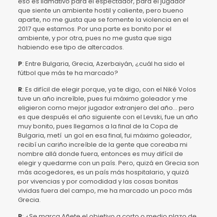
eso es llamativo para el espectador, para el jugador
que siente un ambiente hostil y caliente, pero bueno
aparte, no me gusta que se fomente la violencia en el
2017 que estamos. Por una parte es bonito por el
ambiente, y por otra, pues no me gusta que siga
habiendo ese tipo de altercados.
P
: Entre Bulgaria, Grecia, Azerbaiyán, ¿cuál ha sido el
fútbol que más te ha marcado?
R
: Es difícil de elegir porque, ya te digo, con el Niké Volos
tuve un año increíble, pues fui máximo goleador y me
eligieron como mejor jugador extranjero del año… pero
es que después el año siguiente con el Levski, fue un año
muy bonito, pues llegamos a la final de la Copa de
Bulgaria, metí un gol en esa final, fui máximo goleador,
recibí un cariño increíble de la gente que coreaba mi
nombre allá donde fuera, entonces es muy difícil de
elegir y quedarme con un país. Pero, quizá en Grecia son
más acogedores, es un país más hospitalario, y quizá
por vivencias y por comodidad y las cosas bonitas
vividas fuera del campo, me ha marcado un poco más
Grecia.
P
: ¿Se marca Añete el objetivo a corto o medio plazo de