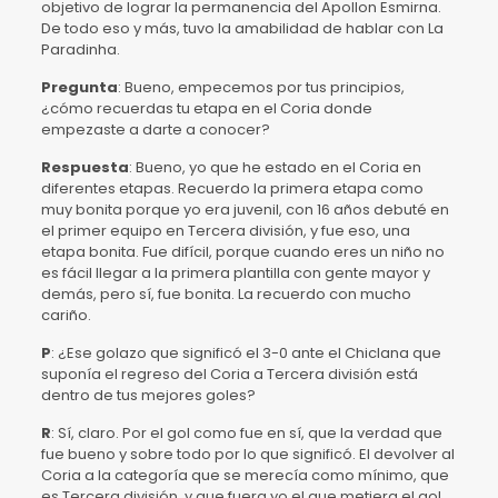
objetivo de lograr la permanencia del Apollon Esmirna.
De todo eso y más, tuvo la amabilidad de hablar con La
Paradinha.
Pregunta
: Bueno, empecemos por tus principios,
¿cómo recuerdas tu etapa en el Coria donde
empezaste a darte a conocer?
Respuesta
: Bueno, yo que he estado en el Coria en
diferentes etapas. Recuerdo la primera etapa como
muy bonita porque yo era juvenil, con 16 años debuté en
el primer equipo en Tercera división, y fue eso, una
etapa bonita. Fue difícil, porque cuando eres un niño no
es fácil llegar a la primera plantilla con gente mayor y
demás, pero sí, fue bonita. La recuerdo con mucho
cariño.
P
: ¿Ese golazo que significó el 3-0 ante el Chiclana que
suponía el regreso del Coria a Tercera división está
dentro de tus mejores goles?
R
: Sí, claro. Por el gol como fue en sí, que la verdad que
fue bueno y sobre todo por lo que significó. El devolver al
Coria a la categoría que se merecía como mínimo, que
es Tercera división, y que fuera yo el que metiera el gol