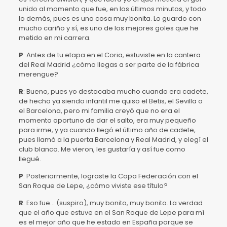
unido al momento que fue, en los últimos minutos, y todo
lo demás, pues es una cosa muy bonita. Lo guardo con
mucho cariño y sí, es uno de los mejores goles que he
metido en mi carrera.
P
: Antes de tu etapa en el Coria, estuviste en la cantera
del Real Madrid ¿cómo llegas a ser parte de la fábrica
merengue?
R
: Bueno, pues yo destacaba mucho cuando era cadete,
de hecho ya siendo infantil me quiso el Betis, el Sevilla o
el Barcelona, pero mi familia creyó que no era el
momento oportuno de dar el salto, era muy pequeño
para irme, y ya cuando llegó el último año de cadete,
pues llamó a la puerta Barcelona y Real Madrid, y elegí el
club blanco. Me vieron, les gustaría y así fue como
llegué.
P
: Posteriormente, lograste la Copa Federación con el
San Roque de Lepe, ¿cómo viviste ese título?
R
: Eso fue… (suspiro), muy bonito, muy bonito. La verdad
que el año que estuve en el San Roque de Lepe para mí
es el mejor año que he estado en España porque se