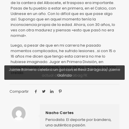
de la cantera del Albacete, el traspaso era importante.
Pasas de tu pueblo a estar en primera, en el Calcio, con
Udinese en un año. Con lo difícil que es que pase algo
así. Supongo que en aquel momento tenía la
inconsciencia propia de la edad. Ahora, con 30 años, lo
ves con otra madurez y piensas «esto que pasó no era
normal».
Luego, a pesar de que en mi carrera he pasado
momentos complicados, he sufrido lesiones…si con 15 o
16 años me dicen que tengo esta carrera no me lo
hubiese imaginado. Jugar en Primera División, en
competiciones europeas, ganar títulos, no me lo habría
Jaime Romero celebra un gol con el Real Zaragoza/ Jaime
Jaime Romero posa con la equipación del Qarabag, su
creído.
actual club/ Qarabag FK
Galindo
Compartir
Nacho Cartes
Periodista. El deporte por bandera,
una auténtica pasión.