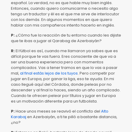
español. La verdad, no es que hable muy bien inglés.
Entonces, cuando quiero comunicarme o necesito algo
tengo un traductor y él es el que me sirve de interlocutor
con los demás. En algunos momentos en que quiero
hablar con mis compañeros intento hacerlo en inglés.
P:
¿Cómo fue la reacción de tu entorno cuando les dijiste
que te ibas a jugar al Qarabag de Azerbaiyán?
R:
El fútbol es así, cuando me llamaron ya sabes que es
difícil porque te vas fuera. Eres consciente de que va a
ser una buena experiencia pero con momentos
complicados. Vas a tener tramos en que lo vas a pasar
mal,
al final estás lejos de los tuyos
. Pero competir por
jugar en Europa, por ganar la liga, eso te ayuda. En mi
caso llegué aquí del Córdoba, donde peleas por no
descender y al final lo haces, siendo un año complicado.
Cuando te ofrecen pelear por títulos y jugar en Europa
es un motivación diferente para un futbolista.
P:
Hace unos meses se reavivó el conflicto del
Alto
Karabaj
en Azerbaiyán, a ti te pilló a bastante distancia,
¿no?