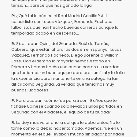
tensión… parece que has ganado la liga.
P:
¿Qué tal tu año en el Real Madrid Castilla? Allí
coincidiste con Lucas Vázquez, Fernando Pacheco…
futbolistas que han hecho buenas carreras aunque la
temporada acabó en descenso…
R:
Sí, estaban Quini, del Granada, Raúl de Tomás,
Cabrera, que están ahora los dos en el Espanyol, Lucas
Vázquez, Fernando Pacheco, Diego Llorente o William
José. Con el tiempo la mayoría hemos estado en
Primera y hemos hecho una buena carrera. La verdad
que teníamos un buen equipo pero eres un filial y te falta
la experiencia para mantenerte en una categoría tan
difícil como Segunda. La verdad que teníamos muy
buenos jugadores.
P:
Para acabar, ¿cómo fue para ti con 19 años que te
fichase Udinese cuando solo llevabas unos partidos en
Segunda con el Albacete, el equipo de tu ciudad?
R:
Le doy más valor ahora del que le daba antes. No lo
tomé como lo debía haber tomado. Además, fue en un
momento en el que llevaban mucho sin pagar por nadie