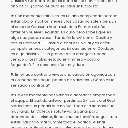
Castilla y Córdoba. Algo así debe ser la conclusión de un
año difícil, ¿cómo de duro es para un futbolista?
R:
Son momentos difíciles, es un año complicado porque
estás abajo muchos meses y las cosas no salen bien. En
el caso de Osasuna había subido a Primera el año
anterior y vuelve Segunda. Es duro pero sabes que es
algo que pueda pasar. También lo viví con el Castilla y
con el Córdoba. El Castilla al final es un filial y es difícil
competir en esas categorías. En cambio en el Córdoba
es algo distinto. Es un grande de la categoría, poco
tiempo antes había estado en Primera y cayó a
Segunda B. Ese descenso fue muy duro.
P:
En el lado contrario viviste una salvación agónica con
el Granada con aquel partido de Vallecas. ¿Cómo es la
sensación contraria?
R:
De ese momento nos vamos a acordar siempre todo
el equipo. El partido anterior perdimos 2-1 contra el Real
Madrid con un penalti que no fue. Toda esa semana fue
muy larga. En Vallecas solo te valía ganar para
depender de ti mismo, tienes mucha tensión, angustia, lo
estás pasando mal durante todo el partido. Al final
aunque perdimos pudimos salvarnos y liberar toda esa