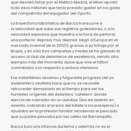
que decidió fichar por el Atlético Madrid, el Milan apostó
todo esos millones que tenía previsto gastar en los goles
del compatriota del exjugador del Oporto.
La trayectoria futbolística de Bacca transcurre a
la velocidad que sube sus registros goleadores, o a la
velocidad explosiva que muestra a la hora de perforar
una portería: deprisa, muy deprisa. Llegó a Europa en el
mercado invernal de la 2011/12 gracias a su fichaje por el
Brujas, y en sólo tres campañas y media se ha ganado el
acceso al club de delanteros de excelencia, siendo otro
ejemplo más del momento dulce que vive el fútbol
colombiano con respecto a activos ofensivos.
Ese instantáneo ascenso y fulgurante progreso del ya
exdelantero sevillista hace que no se necesite
retroceder demasiado en el tiempo para ver los
humildes orígenes del delantero ‘cafetero’ donde
ejercía de cobrador en un autobús (iba de asiento en
asiento, cobrando el precio del billete a los pasajeros) o
ayudaba en la profesión familiar vendiendo el pescado
que su padre pescaba por las calles de Barranquilla.
Bacca tuvo una infancia durísima y además no es el