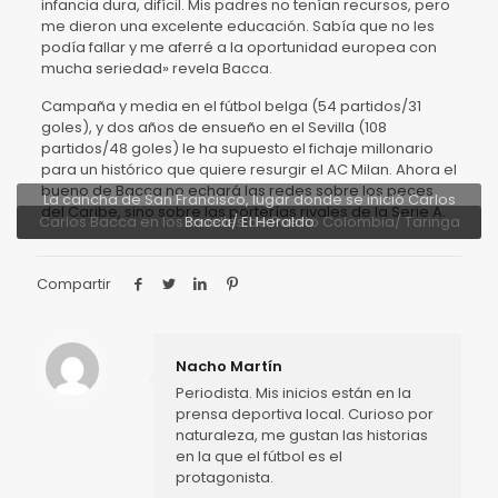
infancia dura, difícil. Mis padres no tenían recursos, pero
me dieron una excelente educación. Sabía que no les
podía fallar y me aferré a la oportunidad europea con
mucha seriedad» revela Bacca.
Campaña y media en el fútbol belga (54 partidos/31
goles), y dos años de ensueño en el Sevilla (108
partidos/48 goles) le ha supuesto el fichaje millonario
para un histórico que quiere resurgir el AC Milan. Ahora el
bueno de Bacca no echará las redes sobre los peces
La cancha de San Francisco, lugar donde se inició Carlos
del Caribe, sino sobre las porterías rivales de la Serie A.
Carlos Bacca en los muelles de Puerto Colombia/ Taringa
Bacca/ El Heraldo
Compartir
Nacho Martín
Periodista. Mis inicios están en la
prensa deportiva local. Curioso por
naturaleza, me gustan las historias
en la que el fútbol es el
protagonista.