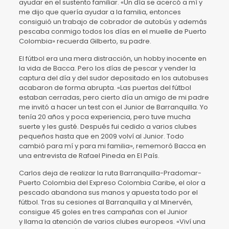
ayudar en el sustento familiar. «Un día se acercó a mí y
me dijo que quería ayudar a la familia, entonces
consiguió un trabajo de cobrador de autobús y además
pescaba conmigo todos los días en el muelle de Puerto
Colombia» recuerda Gilberto, su padre.
El fútbol era una mera distracción, un hobby inocente en
la vida de Bacca. Pero los días de pescar y vender la
captura del día y del sudor depositado en los autobuses
acabaron de forma abrupta. «Las puertas del fútbol
estaban cerradas, pero cierto día un amigo de mi padre
me invitó a hacer un test con el Junior de Barranquilla. Yo
tenía 20 años y poca experiencia, pero tuve mucha
suerte y les gusté. Después fui cedido a varios clubes
pequeños hasta que en 2009 volví al Junior. Todo
cambió para mí y para mi familia», rememoró Bacca en
una entrevista de Rafael Pineda en El País.
Carlos deja de realizar la ruta Barranquilla-Pradomar-
Puerto Colombia del Expreso Colombia Caribe, el olor a
pescado abandona sus manos y apuesta todo por el
fútbol. Tras su cesiones al Barranquilla y al Minervén,
consigue 45 goles en tres campañas con el Junior
y llama la atención de varios clubes europeos. «Viví una