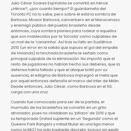
Julio César Soares Espíndola se convirtió en héroe.
¿Héroe?, ¿por cuanto tiempo? El guardameta del
Toronto FC no lo sabe, pero sobre él está la sombra de
Barbosa. Moacir Barbosa, cancerbero en el Maracanazo
y enemigo público del pueblo brasileño desde
entonces, cuya sombra planea para rodear a aquellos
que son maldecidos por la ‘torcida’ como culpables de
un mal de la ‘canarinha’. Así tras su fallo en Sudáfrica
2010 (un error en la salida que supuso el gol del empate
de Holanda) la hinchada brasileña le señaló como
principal culpable de la eliminación. No importó que el
resto de jugadores no habían hecho sus deberes, que la
defensa había fallado y que el ataque brilló por su
ausencia, el estigma de Barbosa impregnó al meta que
por aquel entonces defendía el marco del Inter de Milán.
Desde entonces, Julio César, como Barbosa en el 50,
carga con una cruz.
Cuando fue convocado para ser de la partida, el
murmullo de los brasileños se convirtió en un grito
atronador, pues no olvidaban su ‘pifiazo’ de 2010 y que
su temporada (mitad suplente en un ‘Segunda’ como el
Queens Park Rangers y mitad titular en una liga menor
como la MLS) ha sido bastante discreta. Incluso sin existir