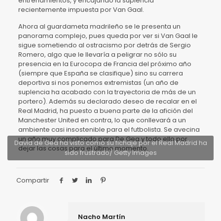
entrenamientos, y encajando la suplencia
recientemente impuesta por Van Gaal.
Ahora al guardameta madrileño se le presenta un
panorama complejo, pues queda por ver si Van Gaal le
sigue sometiendo al ostracismo por detrás de Sergio
Romero, algo que le llevaría a peligrar no sólo su
presencia en la Eurocopa de Francia del próximo año
(siempre que España se clasifique) sino su carrera
deportiva si nos ponemos extremistas (un año de
suplencia ha acabado con la trayectoria de más de un
portero). Además su declarado deseo de recalar en el
Real Madrid, ha puesto a buena parte de la afición del
Manchester United en contra, lo que conllevará a un
ambiente casi insostenible para el futbolista. Se avecina
un año muy complicado para De Gea y todo ello por
David de Gea ha visto como su fichaje por el Real Madrid ha
dejar las cosas para el último momento.
sido frustrado/ Getty Images
Compartir
Nacho Martín