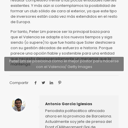
resultar competitivo frente a las pocas entidades fuertes
existentes. Y más aún si contemplamos la posibilidad de
formar un club sólido de cara al exterior, ya que este tipo
de inversores están cada vez más extendidos en el resto
de Europa.
Por tanto, Peter Lim parece ser la principal baza para
que el Valencia se adapte a los nuevos tiempos y siga
siendo (o supere) lo que fue hasta que Soler deshiciera
con su gestión décadas de esfuerzo e historia. Porque
parece una opción fiable y sostenible para una entidad
que necesita desesperadamente un mecenas que la
Peter Lim se posiciona como el mejor postor para hacerse
mantenga.
con el Valencia/ Getty Images
Compartir
Antonio García Iglesias
Periodista polifacético afincado
ahora en la provincia de Barcelona.
Actualmente soy jefe de prensa del
Front d'Alliberament Gai de