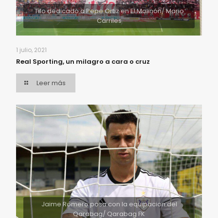
Tifo dedicado a Pepe Ortiz en El Molinón/ Mario
Carriles
1 julio, 2021
Real Sporting, un milagro a cara o cruz
Leer más
Jaime Romero posa con la equipacion del
Qarabag/ Qarabag FK