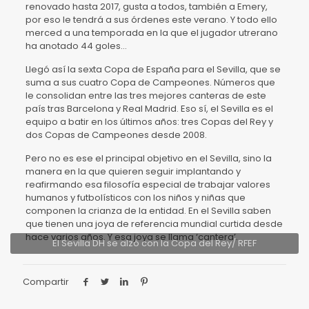
renovado hasta 2017, gusta a todos, también a Emery,
por eso le tendrá a sus órdenes este verano. Y todo ello
merced a una temporada en la que el jugador utrerano
ha anotado 44 goles…
Llegó así la sexta Copa de España para el Sevilla, que se
suma a sus cuatro Copa de Campeones. Números que
le consolidan entre las tres mejores canteras de este
país tras Barcelona y Real Madrid. Eso sí, el Sevilla es el
equipo a batir en los últimos años: tres Copas del Rey y
dos Copas de Campeones desde 2008.
Pero no es ese el principal objetivo en el Sevilla, sino la
manera en la que quieren seguir implantando y
reafirmando esa filosofía especial de trabajar valores
humanos y futbolísticos con los niños y niñas que
componen la crianza de la entidad. En el Sevilla saben
que tienen una joya de referencia mundial curtida desde
hace varios años. Y esa joya se llama ‘cantera’.
El Sevilla DH se alzó con la Copa del Rey/ RFEF
Compartir