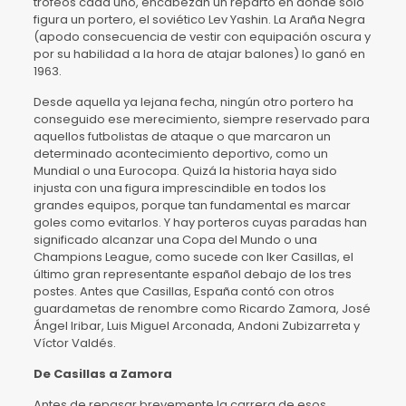
trofeos cada uno, encabezan un reparto en donde sólo
figura un portero, el soviético Lev Yashin. La Araña Negra
(apodo consecuencia de vestir con equipación oscura y
por su habilidad a la hora de atajar balones) lo ganó en
1963.
Desde aquella ya lejana fecha, ningún otro portero ha
conseguido ese merecimiento, siempre reservado para
aquellos futbolistas de ataque o que marcaron un
determinado acontecimiento deportivo, como un
Mundial o una Eurocopa. Quizá la historia haya sido
injusta con una figura imprescindible en todos los
grandes equipos, porque tan fundamental es marcar
goles como evitarlos. Y hay porteros cuyas paradas han
significado alcanzar una Copa del Mundo o una
Champions League, como sucede con Iker Casillas, el
último gran representante español debajo de los tres
postes. Antes que Casillas, España contó con otros
guardametas de renombre como Ricardo Zamora, José
Ángel Iribar, Luis Miguel Arconada, Andoni Zubizarreta y
Víctor Valdés.
De Casillas a Zamora
Antes de repasar brevemente la carrera de esos