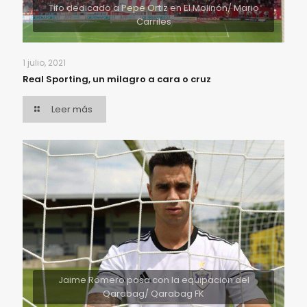
Tifo dedicado a Pepe Ortiz en El Molinón/ Mario
Carriles
1 julio, 2021
Real Sporting, un milagro a cara o cruz
Leer más
Jaime Romero posa con la equipacion del
Qarabag/ Qarabag FK