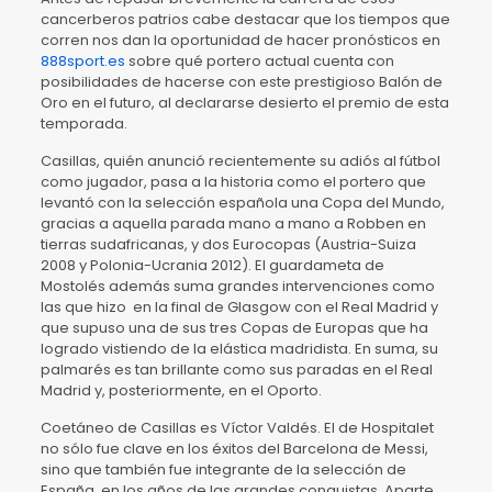
cancerberos patrios cabe destacar que los tiempos que
corren nos dan la oportunidad de hacer pronósticos en
888sport.es
sobre qué portero actual cuenta con
posibilidades de hacerse con este prestigioso Balón de
Oro en el futuro, al declararse desierto el premio de esta
temporada.
Casillas, quién anunció recientemente su adiós al fútbol
como jugador, pasa a la historia como el portero que
levantó con la selección española una Copa del Mundo,
gracias a aquella parada mano a mano a Robben en
tierras sudafricanas, y dos Eurocopas (Austria-Suiza
2008 y Polonia-Ucrania 2012). El guardameta de
Mostolés además suma grandes intervenciones como
las que hizo en la final de Glasgow con el Real Madrid y
que supuso una de sus tres Copas de Europas que ha
logrado vistiendo de la elástica madridista. En suma, su
palmarés es tan brillante como sus paradas en el Real
Madrid y, posteriormente, en el Oporto.
Coetáneo de Casillas es Víctor Valdés. El de Hospitalet
no sólo fue clave en los éxitos del Barcelona de Messi,
sino que también fue integrante de la selección de
España, en los años de las grandes conquistas. Aparte