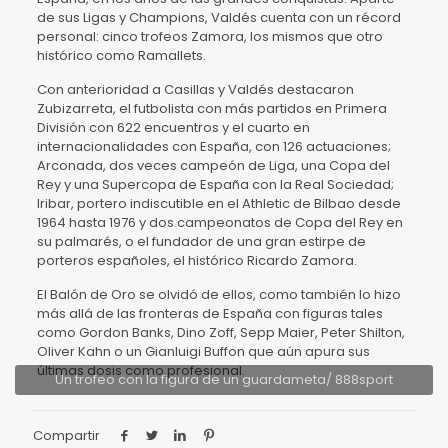
de sus Ligas y Champions, Valdés cuenta con un récord
personal: cinco trofeos Zamora, los mismos que otro
histórico como Ramallets.
Con anterioridad a Casillas y Valdés destacaron
Zubizarreta, el futbolista con más partidos en Primera
División con 622 encuentros y el cuarto en
internacionalidades con España, con 126 actuaciones;
Arconada, dos veces campeón de Liga, una Copa del
Rey y una Supercopa de España con la Real Sociedad;
Iribar, portero indiscutible en el Athletic de Bilbao desde
1964 hasta 1976 y dos campeonatos de Copa del Rey en
su palmarés, o el fundador de una gran estirpe de
porteros españoles, el histórico Ricardo Zamora.
El Balón de Oro se olvidó de ellos, como también lo hizo
más allá de las fronteras de España con figuras tales
como Gordon Banks, Dino Zoff, Sepp Maier, Peter Shilton,
Oliver Kahn o un Gianluigi Buffon que aún apura sus
últimas dosis como profesional.
Un trofeo con la figura de un guardameta/ 888sport
Compartir