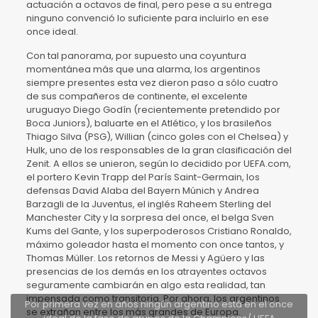
actuación a octavos de final, pero pese a su entrega
ninguno convenció lo suficiente para incluirlo en ese
once ideal.
Con tal panorama, por supuesto una coyuntura
momentánea más que una alarma, los argentinos
siempre presentes esta vez dieron paso a sólo cuatro
de sus compañeros de continente, el excelente
uruguayo Diego Godín (recientemente pretendido por
Boca Juniors), baluarte en el Atlético, y los brasileños
Thiago Silva (PSG), Willian (cinco goles con el Chelsea) y
Hulk, uno de los responsables de la gran clasificación del
Zenit. A ellos se unieron, según lo decidido por UEFA.com,
el portero Kevin Trapp del París Saint-Germain, los
defensas David Alaba del Bayern Múnich y Andrea
Barzagli de la Juventus, el inglés Raheem Sterling del
Manchester City y la sorpresa del once, el belga Sven
Kums del Gante, y los superpoderosos Cristiano Ronaldo,
máximo goleador hasta el momento con once tantos, y
Thomas Müller. Los retornos de Messi y Agüero y las
presencias de los demás en los atrayentes octavos
seguramente cambiarán en algo esta realidad, tan
impensada como transitoria. Por ahora, los argentinos
Por primera vez en años ningún argentino está en el once
se extrañan entre los más grandes de Europa.