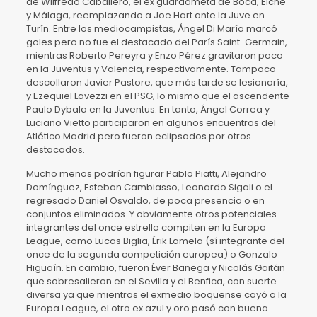
de Wilfredo Caballero, el ex guardameta de Boca, Elche
y Málaga, reemplazando a Joe Hart ante la Juve en
Turín. Entre los mediocampistas, Ángel Di María marcó
goles pero no fue el destacado del París Saint-Germain,
mientras Roberto Pereyra y Enzo Pérez gravitaron poco
en la Juventus y Valencia, respectivamente. Tampoco
descollaron Javier Pastore, que más tarde se lesionaría,
y Ezequiel Lavezzi en el PSG, lo mismo que el ascendente
Paulo Dybala en la Juventus. En tanto, Ángel Correa y
Luciano Vietto participaron en algunos encuentros del
Atlético Madrid pero fueron eclipsados por otros
destacados.
Mucho menos podrían figurar Pablo Piatti, Alejandro
Domínguez, Esteban Cambiasso, Leonardo Sigali o el
regresado Daniel Osvaldo, de poca presencia o en
conjuntos eliminados. Y obviamente otros potenciales
integrantes del once estrella compiten en la Europa
League, como Lucas Biglia, Érik Lamela (sí integrante del
once de la segunda competición europea) o Gonzalo
Higuaín. En cambio, fueron Éver Banega y Nicolás Gaitán
que sobresalieron en el Sevilla y el Benfica, con suerte
diversa ya que mientras el exmedio boquense cayó a la
Europa League, el otro ex azul y oro pasó con buena