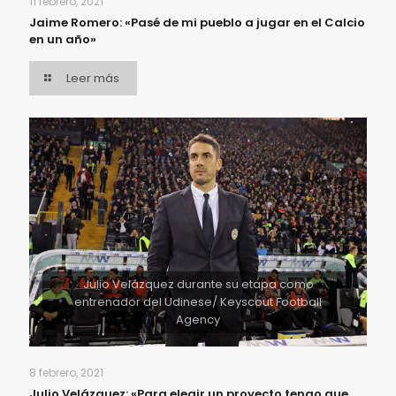
11 febrero, 2021
Jaime Romero: «Pasé de mi pueblo a jugar en el Calcio
en un año»
Leer más
Julio Velázquez durante su etapa como
entrenador del Udinese/ Keyscout Football
Agency
8 febrero, 2021
Julio Velázquez: «Para elegir un proyecto tengo que