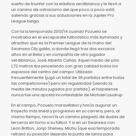
sueño de triunfar con la elástica verdiblanca y le llevó a
un camino de ostracismo del que poco a poco está
saliendo gracias a sus actuaciones en la Jupiler Pro
League belga.
Corría la temporada 2013/14 cuando Pozuelo se
mostraba en el escaparate futbolístico más iluminado y
atractivo que es la Premier League de la mano del
Swansea City galés, a donde llegó tras dos escasos
años en el Betis y en compañía de otro jugador
verdiblanco, José Alberto Cañas. Aquel medio de sólo
1,72 metros iba pincelando con gran calidad todos los
espacios del centro del campo. Utilizado
frecuentemente (jugó un total de 36 partidos entre todas
las competiciones) pero sin regularidad (viendo la
media de minutos jugados por partido), el hispalense
nunca fue una aposta incontestable de Michael Laudrup.
En el campo, Pozuelo maravillaba y hacía augurar un
trayecto más lineal y progresivo en su carrera, pero, al
mismo tiempo, recorría un camino plagado de dudas de
terceros en torno a su fútbol. Y si en un Swansea con
Leon Britton, Jonjo Shelvey, Michu (que esa temporada
retrasó su posición dejando la punta de lanza para