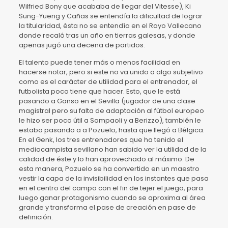
Wilfried Bony que acababa de llegar del Vitesse), Ki
Sung-Yueng y Cañas se entendía la dificultad de lograr
la titularidad, ésta no se entendía en el Rayo Vallecano
donde recaló tras un año en tierras galesas, y donde
apenas jugó una decena de partidos.
El talento puede tener más o menos facilidad en
hacerse notar, pero si este no va unido a algo subjetivo
como es el carácter de utilidad para el entrenador, el
futbolista poco tiene que hacer. Esto, que le está
pasando a Ganso en el Sevilla (jugador de una clase
magistral pero su falta de adaptación al fútbol europeo
le hizo ser poco útil a Sampaoli y a Berizzo), también le
estaba pasando a a Pozuelo, hasta que llegó a Bélgica.
En el Genk, los tres entrenadores que ha tenido el
mediocampista sevillano han sabido ver la utilidad de la
calidad de éste y lo han aprovechado al máximo. De
esta manera, Pozuelo se ha convertido en un maestro
vestir la capa de la invisibilidad en los instantes que pasa
en el centro del campo con el fin de tejer el juego, para
luego ganar protagonismo cuando se aproxima al área
grande y transforma el pase de creación en pase de
definición.