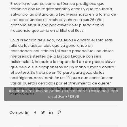
El sevillano cuenta con una técnica prodigiosa que
combina con un regate simple y eficaz y que recuerda,
salvando las distancias, a Leo Messi hasta en la forma de
tirar esos túneles estrechos, y ahora, a sus 26 años
continua en su lucha por volver a ver puerta con la
frecuencia que tenía en el filial del Betis.
En la creación de juego, Pozuelo se abasta él solo. Más
allá de las asistencias que va generando en
cantidades industriales (el curso pasado fue uno de los
mejores asistentes de la Europa League con seis
asistencias), ha pulido la capacidad de dar pases clave
que deja a sus compañeros en un mano a mano contra
el portero. Se trata de un ’10’ puro para gozo de los
nostálgicos, pero también un ’10’ puro que continúa con
varias puertas cerradas por el atrevimiento de querer
ser en estos días el tipo de jugador que no le dejaron ser
Alejandro Pozuelo ha podido triunfar con su estilo de juego
tiempo atrás.
en el Genk/ KBVB
Compartir